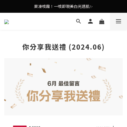
9in1多功能美容儀🌸護膚效果UP！
果凍噴霧！一噴即現美白光透肌✨
9in1多功能美容儀🌸護膚效果UP！
你分享我送禮 (2024.06)