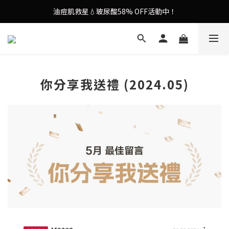
油痘肌救星💧玻尿酸58% OFF活動中！
謝安琪愛用美容儀🌸護膚效果UP！
果凍噴霧！一噴即現美白光透肌✨
謝安琪愛用美容儀🌸護膚效果UP！
你分享我送禮 (2024.05)