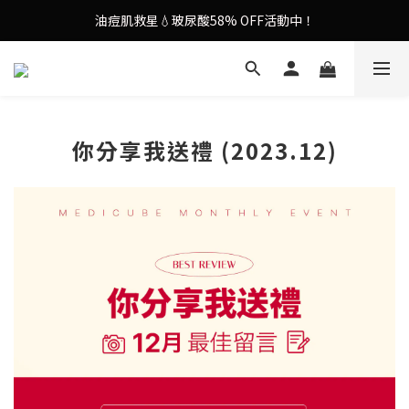
油痘肌救星💧玻尿酸58% OFF活動中！
謝安琪愛用美容儀🌸護膚效果UP！
果凍噴霧！一噴即現美白光透肌✨
謝安琪愛用美容儀🌸護膚效果UP！
你分享我送禮 (2023.12)