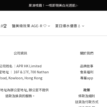
9in1多功能美容儀🌸護膚效果UP！
果凍噴霧！一噴即現美白光透肌✨
9in1多功能美容儀🌸護膚效果UP！
10🏆
醫美級效果 AGE-R 🤍
夏日爆水優惠💧
公司資訊
關於我們
公司姓名 ：APR HK Limited
品牌故事
址 ： 16F & 17F, 700 Nathan
會員福利
Road, Kowloon, Hong Kong
專屬app
上地址為辦公室地址, 辦公室不提供
政策
退款及換貨的服務。
條款及細則
送貨及付款方式