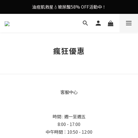
油痘肌救星💧玻尿酸58% OFF活動中！
9in1多功能美容儀🌸護膚效果UP！
果凍噴霧！一噴即現美白光透肌✨
9in1多功能美容儀🌸護膚效果UP！
瘋狂優惠
客服中心
時間 : 週一至週五
8:00 - 17:00
中午時間：10:50 - 12:00