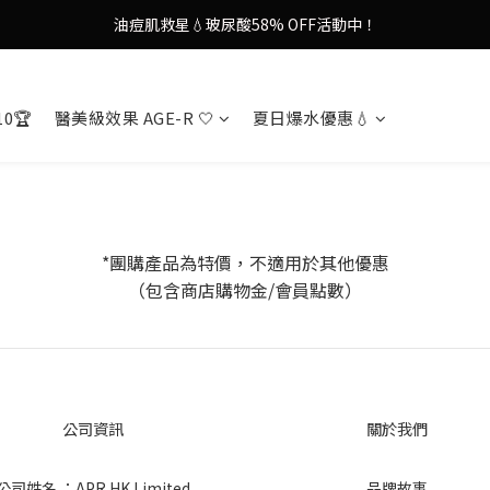
油痘肌救星💧玻尿酸58% OFF活動中！
謝安琪愛用美容儀🌸護膚效果UP！
果凍噴霧！一噴即現美白光透肌✨
10🏆
醫美級效果 AGE-R 🤍
夏日爆水優惠💧
謝安琪愛用美容儀🌸護膚效果UP！
*團購產品為特價，不適用於其他優惠
（包含商店購物金/會員點數）
公司資訊
關於我們
公司姓名 ：APR HK Limited
品牌故事