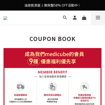
油痘肌救星💧玻尿酸58% OFF活動中！
謝安琪愛用美容儀🌸護膚效果UP！
果凍噴霧！一噴即現美白光透肌✨
謝安琪愛用美容儀🌸護膚效果UP！
COUPON BOOK