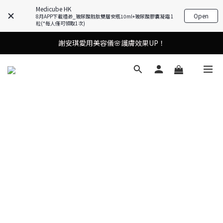
Medicube HK
Open
8月APP下載禮🎁_玻尿酸胜肽雙層安瓶10ml+玻尿酸膠囊凝霜 1
粒(*每人僅可領取1次)
謝安琪愛用美容儀🌸護膚效果UP！
謝安琪愛用美容儀🌸護膚效果UP！
油痘肌救星💧玻尿酸58% OFF活動中！
果凍噴霧！一噴即現美白光透肌✨
謝安琪愛用美容儀🌸護膚效果UP！