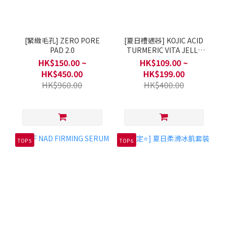
[緊緻毛孔] ZERO PORE
[夏日禮遇🧸] KOJIC ACID
PAD 2.0
TURMERIC VITA JELLY
MIST SERUM
HK$150.00 ~
HK$109.00 ~
HK$450.00
HK$199.00
HK$960.00
HK$400.00
TOP 5
TOP 6