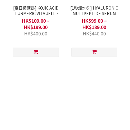
[夏日禮遇🧸] KOJIC ACID
[1秒爆水💦] HYALURONIC
TURMERIC VITA JELLY
MUTI PEPTIDE SERUM
MIST SERUM
HK$109.00 ~
HK$99.00 ~
HK$199.00
HK$189.00
HK$400.00
HK$440.00