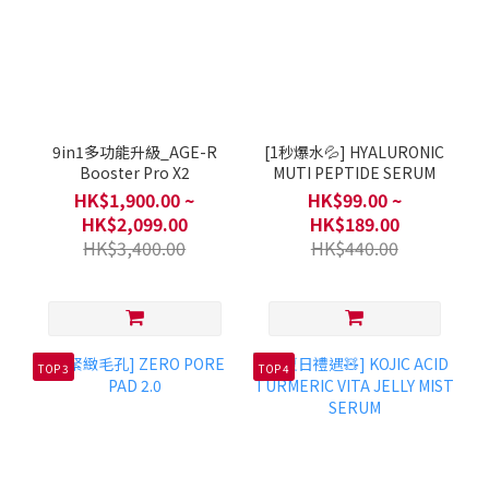
9in1多功能升級_AGE-R
[1秒爆水💦] HYALURONIC
Booster Pro X2
MUTI PEPTIDE SERUM
HK$1,900.00 ~
HK$99.00 ~
HK$2,099.00
HK$189.00
HK$3,400.00
HK$440.00
TOP 3
TOP 4