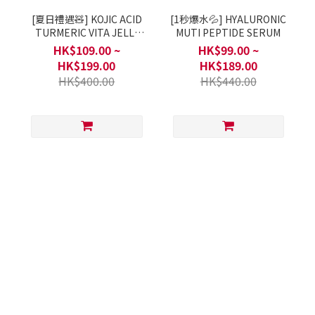
[夏日禮遇🧸] KOJIC ACID
[1秒爆水💦] HYALURONIC
TURMERIC VITA JELLY
MUTI PEPTIDE SERUM
MIST SERUM
HK$109.00 ~
HK$99.00 ~
HK$199.00
HK$189.00
HK$400.00
HK$440.00