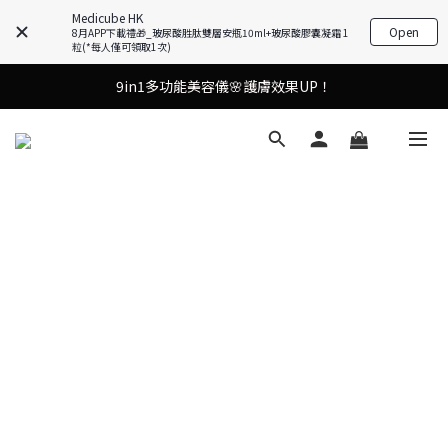
Medicube HK
Open
8月APP下載禮🎁_玻尿酸胜肽雙層安瓶10ml+玻尿酸膠囊凝霜 1
粒(*每人僅可領取1次)
9in1多功能美容儀🌸護膚效果UP！
9in1多功能美容儀🌸護膚效果UP！
油痘肌救星💧玻尿酸58% OFF活動中！
果凍噴霧！一噴即現美白光透肌✨
9in1多功能美容儀🌸護膚效果UP！