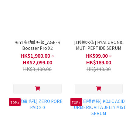
9in1多功能升級_AGE-R
[1秒爆水💦] HYALURONIC
Booster Pro X2
MUTI PEPTIDE SERUM
HK$1,900.00 ~
HK$99.00 ~
HK$2,099.00
HK$189.00
HK$3,400.00
HK$440.00
TOP 3
TOP 4