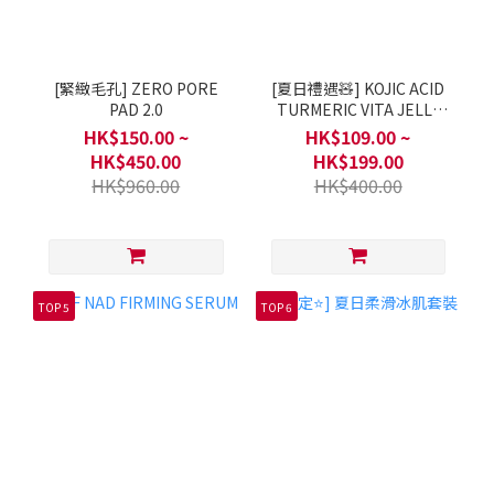
[緊緻毛孔] ZERO PORE
[夏日禮遇🧸] KOJIC ACID
PAD 2.0
TURMERIC VITA JELLY
MIST SERUM
HK$150.00 ~
HK$109.00 ~
HK$450.00
HK$199.00
HK$960.00
HK$400.00
TOP 5
TOP 6