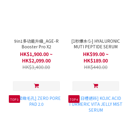
9in1多功能升級_AGE-R
[1秒爆水💦] HYALURONIC
Booster Pro X2
MUTI PEPTIDE SERUM
HK$1,900.00 ~
HK$99.00 ~
HK$2,099.00
HK$189.00
HK$3,400.00
HK$440.00
TOP 3
TOP 4