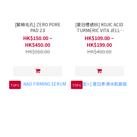
[緊緻毛孔] ZERO PORE
[夏日禮遇🧸] KOJIC ACID
PAD 2.0
TURMERIC VITA JELLY
MIST SERUM
HK$150.00 ~
HK$109.00 ~
HK$450.00
HK$199.00
HK$960.00
HK$400.00
TOP 5
TOP 6