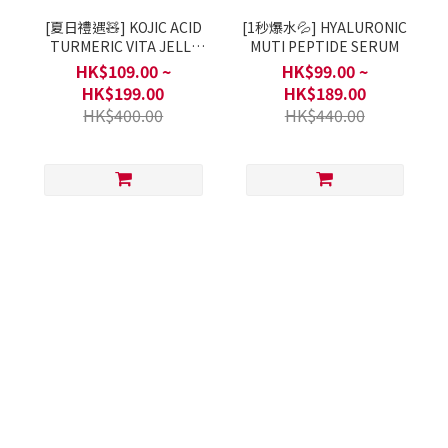
[夏日禮遇🧸] KOJIC ACID
[1秒爆水💦] HYALURONIC
TURMERIC VITA JELLY
MUTI PEPTIDE SERUM
MIST SERUM
HK$109.00 ~
HK$99.00 ~
HK$199.00
HK$189.00
HK$400.00
HK$440.00