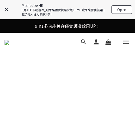
Medicube HK
Open
8月APP下載禮🎁_玻尿酸胜肽雙層安瓶10ml+玻尿酸膠囊凝霜 1
粒(*每人僅可領取1次)
9in1多功能美容儀🌸護膚效果UP！
9in1多功能美容儀🌸護膚效果UP！
油痘肌救星💧玻尿酸58% OFF活動中！
果凍噴霧！一噴即現美白光透肌✨
9in1多功能美容儀🌸護膚效果UP！