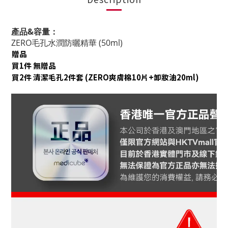
產品&容量：
ZERO毛孔水潤防曬精華 (50ml)
贈品
買1件 無贈品
買2件 清潔毛孔2件套 (ZERO爽膚棉10片+卸妝油20ml)