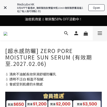
謝安琪愛用美容儀🌸護膚效果UP！
Medicube HK
Open
8月APP下載禮🎁_玻尿酸胜肽雙層安瓶10ml+玻尿酸膠囊凝霜 1
油痘肌救星💧玻尿酸58% OFF活動中！
粒(*每人僅可領取1次)
謝安琪愛用美容儀🌸護膚效果UP！
果凍噴霧！一噴即現美白光透肌✨
謝安琪愛用美容儀🌸護膚效果UP！
[超水感防曬] ZERO PORE
MOISTURE SUN SERUM (有效期
至.2027.02.06)
💧 清爽不油膩長效保濕舒緩防曬乳
💧 透明不泛白 輕盈不黏膩​
💧 會感受到肌膚的水嫩感