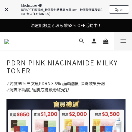
Medicube HK
9in1多功能美容儀🌸護膚效果UP！
Open
8月APP下載禮🎁_玻尿酸胜肽雙層安瓶10ml+玻尿酸膠囊凝霜 1
粒(*每人僅可領取1次)
油痘肌救星💧玻尿酸58% OFF活動中！
9in1多功能美容儀🌸護膚效果UP！
果凍噴霧！一噴即現美白光透肌✨
9in1多功能美容儀🌸護膚效果UP！
PDRN PINK NIACINAMIDE MILKY
TONER
✓純度99%三文魚PDRN X 5% 茄鹼醯胺, 淡斑效果升級
✓清爽不黏膩, 從肌底綻放粉紅光彩