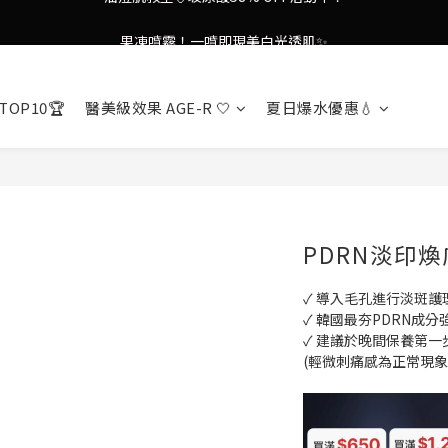
9in1多功能美容儀🌸護膚效果UP！
果凍噴霧！一噴即現美白光透肌✨
9in1多功能美容儀🌸護膚效果UP！
TOP10🏆
醫美級效果 AGE-R 🤍
夏日爆水優惠💧
PDRN淡印
✓ 導入毛孔進行淡斑護
✓ 韓國最夯PDRN成
✓ 建議於晚間保養第
(輕微刺痛感為正常現象