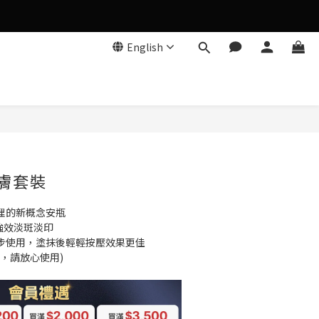
English
BUY NOW
煥膚套裝
理的新概念安瓶
分強效淡斑淡印
一步使用，塗抹後輕輕按壓效果更佳
，請放心使用)