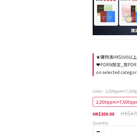
★購物滿HK$500以上即
❤️PDRN限定_買PD
on selected categor
Color
: 2,000ppm+7,500
2,000ppm+7,500pp
HK$47
HK$300.00
Quantity