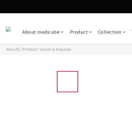
About medicube
Product
Collection
View All
/
Product
/
Serum & Ampoule