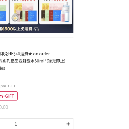
免HK$40運費★ on order
RN系列產品送舒緩水50ml*(贈完即止)
ies
ppm+GIFT
m+GIFT
0.00