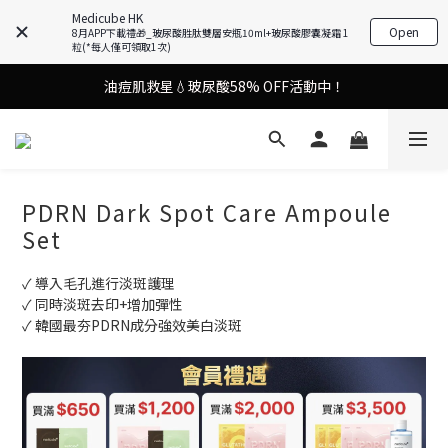
9in1多功能美容儀🌸護膚效果UP！
Medicube HK
Open
8月APP下載禮🎁_玻尿酸胜肽雙層安瓶10ml+玻尿酸膠囊凝霜 1
粒(*每人僅可領取1次)
油痘肌救星💧玻尿酸58% OFF活動中！
9in1多功能美容儀🌸護膚效果UP！
果凍噴霧！一噴即現美白光透肌✨
9in1多功能美容儀🌸護膚效果UP！
PDRN Dark Spot Care Ampoule
Set
✓ 導入毛孔進行淡斑護理
✓ 同時淡斑去印+增加彈性
✓ 韓國最夯PDRN成分強效美白淡斑