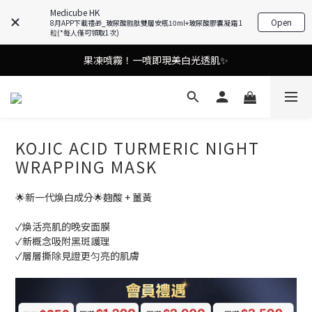
Medicube HK
Open
8月APP下載禮🎁_玻尿酸胜肽雙層安瓶10ml+玻尿酸膠囊凝霜 1
油痘肌救星💧玻尿酸58% OFF活動中！
粒(*每人僅可領取1次)
果凍噴霧！一噴即現美白光透肌✨
9in1多功能美容儀🌸護膚效果UP！
9in1多功能美容儀🌸護膚效果UP！
KOJIC ACID TURMERIC NIGHT
WRAPPING MASK
🌟新一代煥白成分🌟麴酸 + 薑黃
✓煥活亮肌的晚安面膜
✓新概念吸附黑斑護理
✓層層撕除見證更匀亮的肌膚