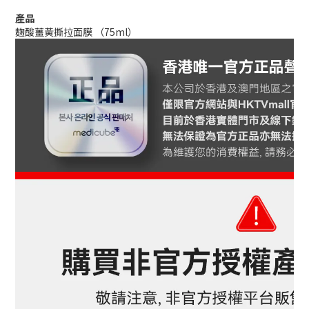
產品
麴酸薑黃撕拉面膜 （75ml）