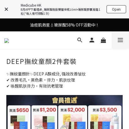
Medicube HK
謝安琪愛用美容儀🌸護膚效果UP！
Open
8月APP下載禮🎁_玻尿酸胜肽雙層安瓶10ml+玻尿酸膠囊凝霜 1
粒(*每人僅可領取1次)
油痘肌救星💧玻尿酸58% OFF活動中！
謝安琪愛用美容儀🌸護膚效果UP！
果凍噴霧！一噴即現美白光透肌✨
謝安琪愛用美容儀🌸護膚效果UP！
DEEP撫紋童顏2件套裝
✨撫紋童顏針✨DEEP A醇成分, 强效改善皱纹
✔ 改善毛孔・黑色素・弹力・肌肤纹理
✔ 唤醒肌肤弹力，有效抗老管理