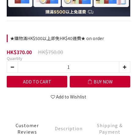
★購物滿HK$500以上即免HK$40運費★ on order
HK$750.00
HK$370.00
Quantity
ADD TO CART
BUY NOW
Add to Wishlist
Customer
Shipping &
Description
Reviews
Payment