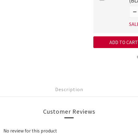
(B
SAL
ADD TO CART
Description
Customer Reviews
No review for this product