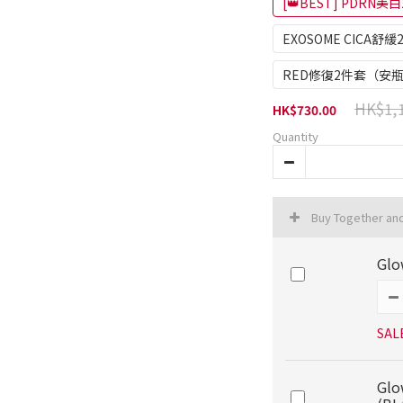
[👑BEST] PDR
EXOSOME CICA
RED修復2件套（安
HK$1,1
HK$730.00
Quantity
Buy Together an
Glo
SAL
Glo