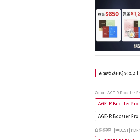
★購物滿HK$500以上即
Color
: AGE-R Booster Pr
AGE-R Booster Pro 
AGE-R Booster Pro M
自選選項
: [👑BEST]