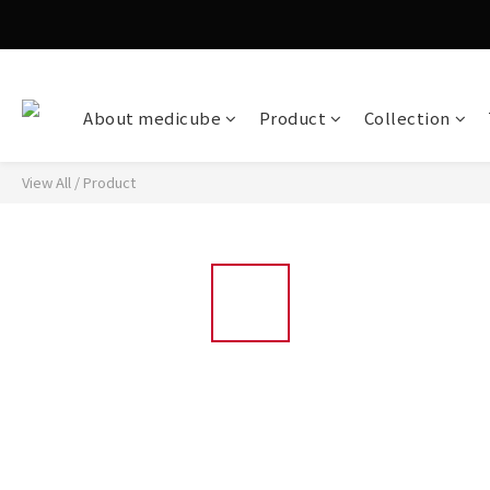
About medicube
Product
Collection
View All
/
Product