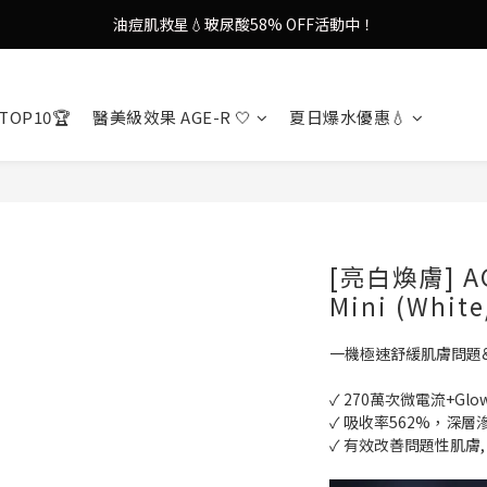
9in1多功能美容儀🌸護膚效果UP！
果凍噴霧！一噴即現美白光透肌✨
9in1多功能美容儀🌸護膚效果UP！
TOP10🏆
醫美級效果 AGE-R 🤍
夏日爆水優惠💧
[亮白煥膚] AGE
Mini (White
一機極速舒緩肌膚問題
✓ 270萬次微電流+Glow 
✓ 吸收率562%，深層
✓ 有效改善問題性肌膚