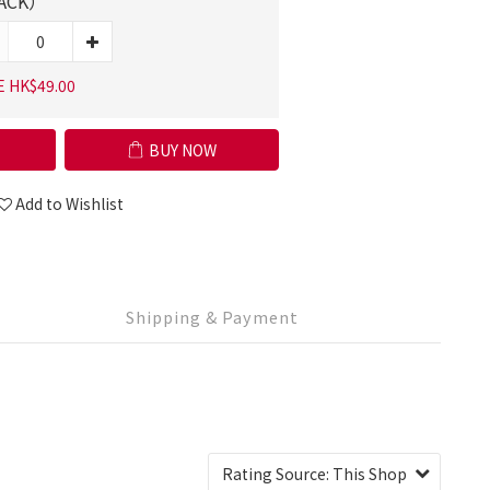
LACK）
E HK$49.00
BUY NOW
Add to Wishlist
Shipping & Payment