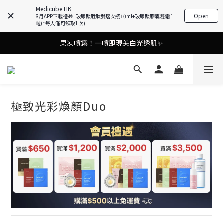
Medicube HK
Open
8月APP下載禮🎁_玻尿酸胜肽雙層安瓶10ml+玻尿酸膠囊凝霜 1
油痘肌救星💧玻尿酸58% OFF活動中！
粒(*每人僅可領取1次)
謝安琪愛用美容儀🌸護膚效果UP！
果凍噴霧！一噴即現美白光透肌✨
謝安琪愛用美容儀🌸護膚效果UP！
極致光彩煥顏Duo