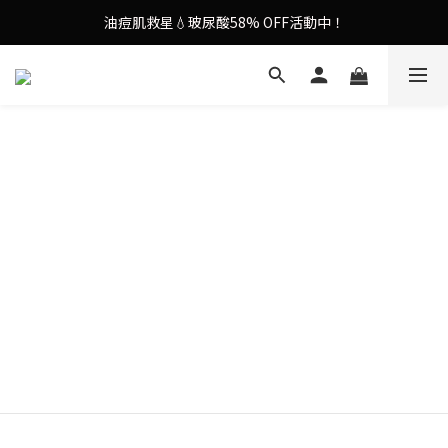
油痘肌救星💧玻尿酸58% OFF活動中！
謝安琪愛用美容儀🌸護膚效果UP！
果凍噴霧！一噴即現美白光透肌✨
謝安琪愛用美容儀🌸護膚效果UP！