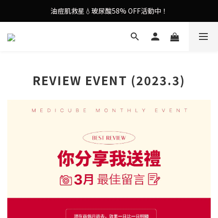
油痘肌救星💧玻尿酸58% OFF活動中！
謝安琪愛用美容儀🌸護膚效果UP！
果凍噴霧！一噴即現美白光透肌✨
謝安琪愛用美容儀🌸護膚效果UP！
REVIEW EVENT (2023.3)