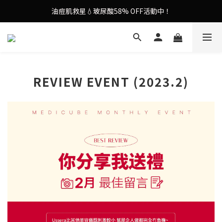
油痘肌救星💧玻尿酸58% OFF活動中！
謝安琪愛用美容儀🌸護膚效果UP！
果凍噴霧！一噴即現美白光透肌✨
謝安琪愛用美容儀🌸護膚效果UP！
REVIEW EVENT (2023.2)