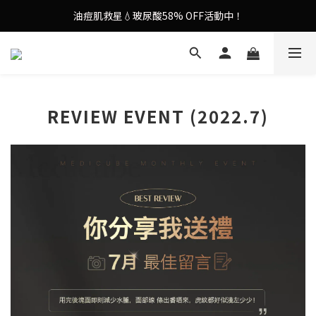
油痘肌救星💧玻尿酸58% OFF活動中！
謝安琪愛用美容儀🌸護膚效果UP！
果凍噴霧！一噴即現美白光透肌✨
謝安琪愛用美容儀🌸護膚效果UP！
REVIEW EVENT (2022.7)