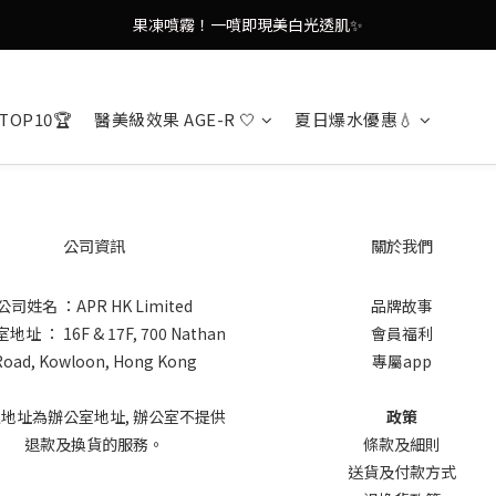
9in1多功能美容儀🌸護膚效果UP！
果凍噴霧！一噴即現美白光透肌✨
9in1多功能美容儀🌸護膚效果UP！
TOP10🏆
醫美級效果 AGE-R 🤍
夏日爆水優惠💧
公司資訊
關於我們
公司姓名 ：APR HK Limited
品牌故事
址 ： 16F & 17F, 700 Nathan
會員福利
Road, Kowloon, Hong Kong
專屬app
上地址為辦公室地址, 辦公室不提供
政策
退款及換貨的服務。
條款及細則
送貨及付款方式