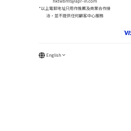
hktwbmt@apr-in.com
*以上電郵地址只用作推薦及商業合作接
洽，並不提供任何顧客中心服務
English