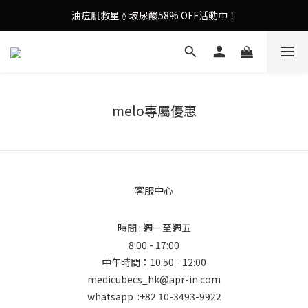
油痘肌救星💧玻尿酸58% OFF活動中！
9in1多功能美容儀🌸護膚效果UP！
果凍噴霧！一噴即現美白光透肌✨
9in1多功能美容儀🌸護膚效果UP！
melo專屬優惠
客服中心
時間 : 週一至週五
8:00 - 17:00
中午時間：10:50 - 12:00
medicubecs_hk@apr-in.com
whatsapp :+82 10-3493-9922