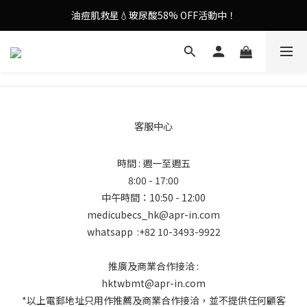
油痘肌救星💧玻尿酸58% OFF活動中！
9in1多功能美容儀🌸護膚效果UP！
果凍噴霧！一噴即現美白光透肌✨
9in1多功能美容儀🌸護膚效果UP！
客服中心
時間 : 週一至週五
8:00 - 17:00
中午時間：10:50 - 12:00
medicubecs_hk@apr-in.com
whatsapp :+82 10-3493-9922
推廣及商業合作接洽 :
hktwbmt@apr-in.com
*以上電郵地址只用作推薦及商業合作接洽，並不提供任何顧客