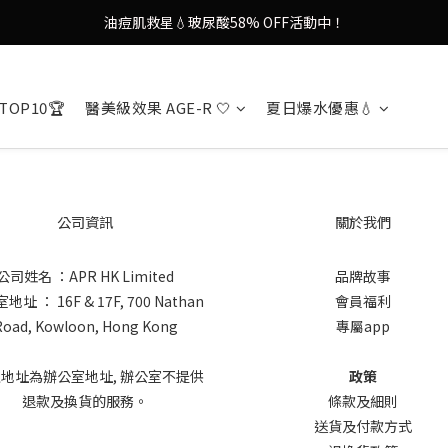
油痘肌救星💧玻尿酸58% OFF活動中！
9in1多功能美容儀🌸護膚效果UP！
果凍噴霧！一噴即現美白光透肌✨
TOP10🏆
醫美級效果 AGE-R 🤍
夏日爆水優惠💧
9in1多功能美容儀🌸護膚效果UP！
公司資訊
關於我們
公司姓名 ：APR HK Limited
品牌故事
址 ： 16F & 17F, 700 Nathan
會員福利
Road, Kowloon, Hong Kong
專屬app
上地址為辦公室地址, 辦公室不提供
政策
退款及換貨的服務。
條款及細則
送貨及付款方式