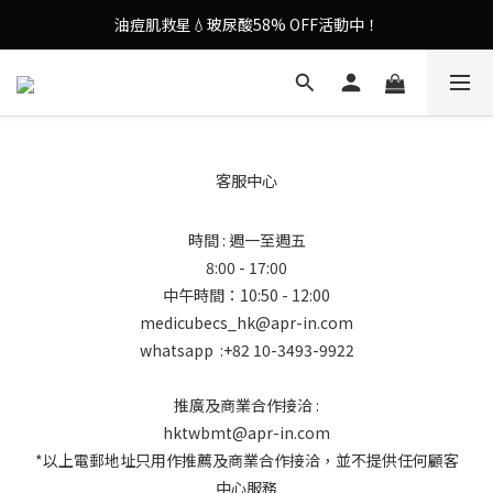
油痘肌救星💧玻尿酸58% OFF活動中！
謝安琪愛用美容儀🌸護膚效果UP！
果凍噴霧！一噴即現美白光透肌✨
謝安琪愛用美容儀🌸護膚效果UP！
客服中心
時間 : 週一至週五
8:00 - 17:00
中午時間：10:50 - 12:00
medicubecs_hk@apr-in.com
whatsapp :+82 10-3493-9922
推廣及商業合作接洽 :
hktwbmt@apr-in.com
*以上電郵地址只用作推薦及商業合作接洽，並不提供任何顧客
中心服務