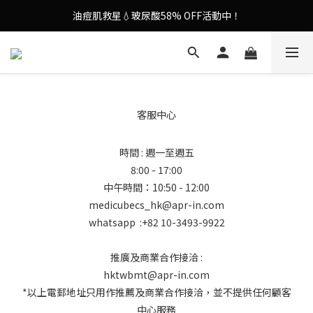
油痘肌救星💧玻尿酸58% OFF活動中！
謝安琪愛用美容儀🌸護膚效果UP！
果凍噴霧！一噴即現美白光透肌✨
謝安琪愛用美容儀🌸護膚效果UP！
客服中心
時間 : 週一至週五
8:00 - 17:00
中午時間：10:50 - 12:00
medicubecs_hk@apr-in.com
whatsapp :+82 10-3493-9922
推廣及商業合作接洽 :
hktwbmt@apr-in.com
*以上電郵地址只用作推薦及商業合作接洽，並不提供任何顧客
中心服務