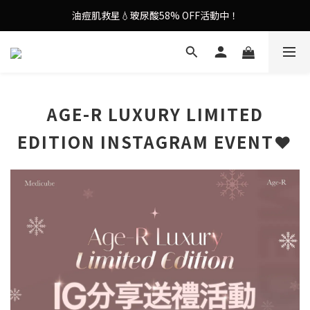
油痘肌救星💧玻尿酸58% OFF活動中！
謝安琪愛用美容儀🌸護膚效果UP！
果凍噴霧！一噴即現美白光透肌✨
謝安琪愛用美容儀🌸護膚效果UP！
AGE-R LUXURY LIMITED
EDITION INSTAGRAM EVENT❤️