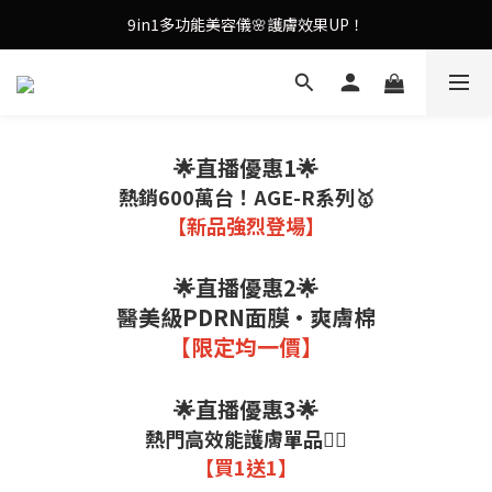
9in1多功能美容儀🌸護膚效果UP！
9in1多功能美容儀🌸護膚效果UP！
油痘肌救星💧玻尿酸58% OFF活動中！
果凍噴霧！一噴即現美白光透肌✨
🌟直播優惠1🌟
9in1多功能美容儀🌸護膚效果UP！
熱銷600萬台！AGE-R系列🥇
【新品強烈登場】
🌟直播優惠2🌟
醫美級PDRN面膜·爽膚棉
【限定均一價】
🌟直播優惠3🌟
熱門高效能護膚單品❤️‍🔥
【買1送1】