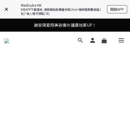
Medicube HK
開啟APP
8月APP下載禮🎁_玻尿酸胜肽雙層安瓶10ml+玻尿酸膠囊凝霜 1
粒(*每人僅可領取1次)
謝安琪愛用美容儀🌸護膚效果UP！
謝安琪愛用美容儀🌸護膚效果UP！
油痘肌救星💧玻尿酸58% OFF活動中！
果凍噴霧！一噴即現美白光透肌✨
謝安琪愛用美容儀🌸護膚效果UP！