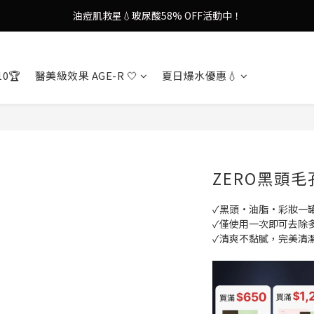
謝安琪愛用美容儀🌸護膚效果UP！
果凍噴霧！一噴即現美白光透肌✨
謝安琪愛用美容儀🌸護膚效果UP！
10🏆
醫美級效果 AGE-R 🤍
夏日爆水優惠💧
ZERO黑頭
✓黑頭·油脂·彩妝一
✓僅使用一次即可去除
✓清爽不黏膩，完美清