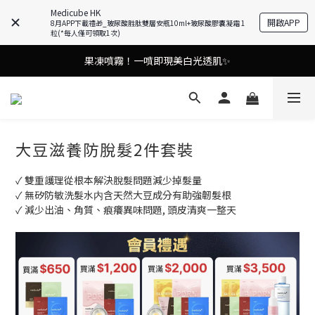
Medicube HK
開啟APP
8月APP下載禮🎁_玻尿酸胜肽雙層安瓶10ml+玻尿酸膠囊凝霜 1
油痘肌救星💧玻尿酸58% OFF活動中！
粒(*每人僅可領取1次)
9in1多功能美容儀🌸護膚效果UP！
果凍噴霧！一噴即現美白光透肌✨
9in1多功能美容儀🌸護膚效果UP！
大豆滋養防脫髮2件套裝
✓ 雙重護理從根本解決脫髮問題減少掉髮量
✓ 無矽防敏洗髮水内含天然大豆成分有助強韌髮根
✓ 減少出油、角質、痕癢異味問題, 頭皮清爽一整天