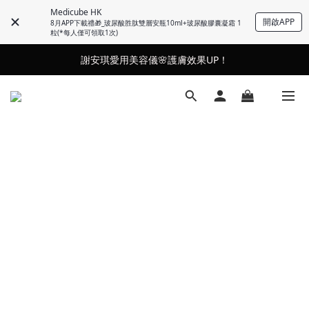
Medicube HK
開啟APP
8月APP下載禮🎁_玻尿酸胜肽雙層安瓶10ml+玻尿酸膠囊凝霜 1
粒(*每人僅可領取1次)
謝安琪愛用美容儀🌸護膚效果UP！
謝安琪愛用美容儀🌸護膚效果UP！
油痘肌救星💧玻尿酸58% OFF活動中！
果凍噴霧！一噴即現美白光透肌✨
謝安琪愛用美容儀🌸護膚效果UP！