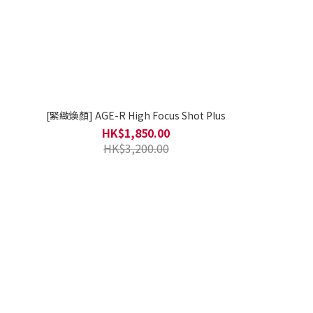
[緊緻煥顏] AGE-R High Focus Shot Plus
HK$1,850.00
HK$3,200.00