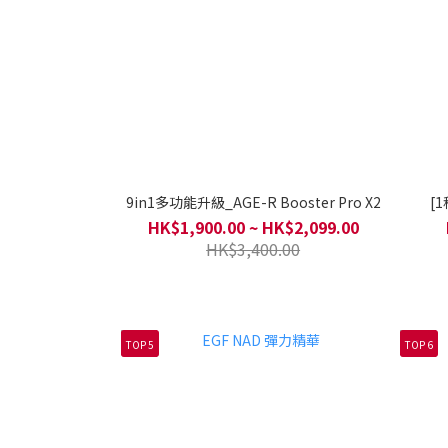
9in1多功能升級_AGE-R Booster Pro X2
[
HK$1,900.00 ~ HK$2,099.00
HK$3,400.00
TOP 5
TOP 6