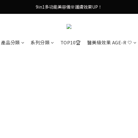
9in1多功能美容儀🌸護膚效果UP！
9in1多功能美容儀🌸護膚效果UP！
油痘肌救星💧玻尿酸58% OFF活動中！
果凍噴霧！一噴即現美白光透肌✨
產品分類
系列分類
TOP10🏆
醫美級效果 AGE-R 🤍
9in1多功能美容儀🌸護膚效果UP！