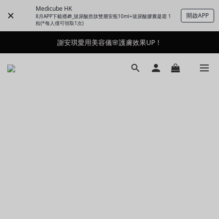
Medicube HK
開啟APP
8月APP下載禮🎁_玻尿酸胜肽雙層安瓶10ml+玻尿酸膠囊凝霜 1
粒(*每人僅可領取1次)
謝安琪愛用美容儀🌸護膚效果UP！
謝安琪愛用美容儀🌸護膚效果UP！
油痘肌救星💧玻尿酸58% OFF活動中！
果凍噴霧！一噴即現美白光透肌✨
謝安琪愛用美容儀🌸護膚效果UP！