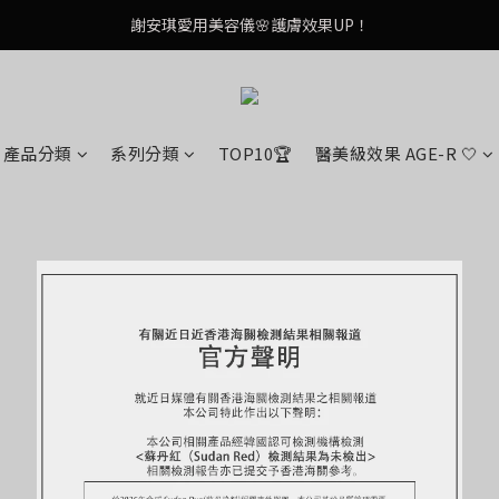
謝安琪愛用美容儀🌸護膚效果UP！
謝安琪愛用美容儀🌸護膚效果UP！
油痘肌救星💧玻尿酸58% OFF活動中！
果凍噴霧！一噴即現美白光透肌✨
產品分類
系列分類
TOP10🏆
醫美級效果 AGE-R 🤍
謝安琪愛用美容儀🌸護膚效果UP！