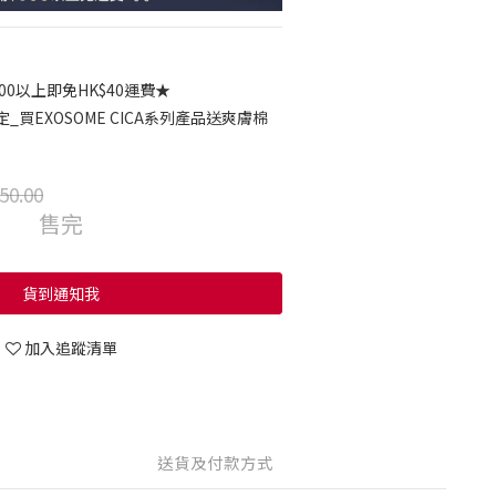
00以上即免HK$40運費★
定_買EXOSOME CICA系列產品送爽膚棉
50.00
售完
貨到通知我
加入追蹤清單
送貨及付款方式