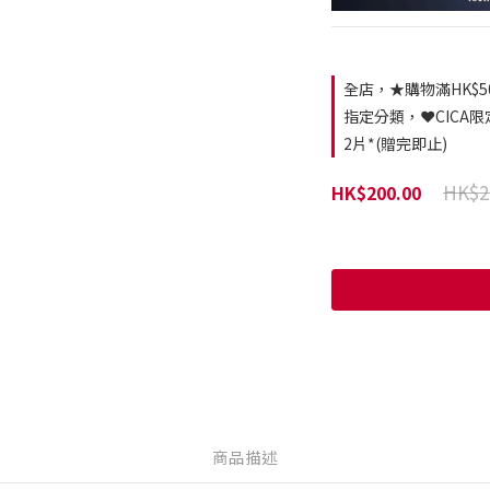
全店，★購物滿HK$5
指定分類，❤️CICA限
2片*(贈完即止)
HK$2
HK$200.00
商品描述