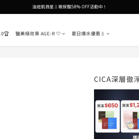
9in1多功能美容儀🌸護膚效果UP！
果凍噴霧！一噴即現美白光透肌✨
9in1多功能美容儀🌸護膚效果UP！
10🏆
醫美級效果 AGE-R 🤍
夏日爆水優惠💧
CICA深層徹