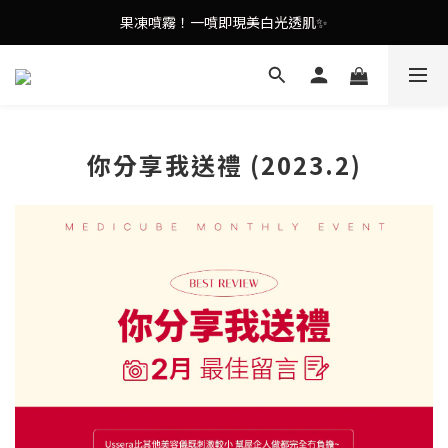
謝安琪愛用美容儀🌸護膚效果UP！
果凍噴霧！一噴即現美白光透肌✨
謝安琪愛用美容儀🌸護膚效果UP！
你分享我送禮 (2023.2)