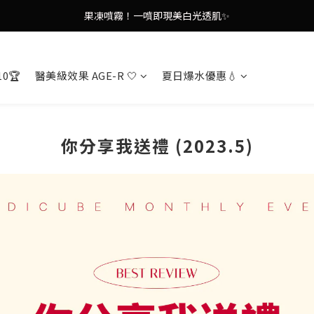
謝安琪愛用美容儀🌸護膚效果UP！
謝安琪愛用美容儀🌸護膚效果UP！
10🏆
醫美級效果 AGE-R 🤍
夏日爆水優惠💧
你分享我送禮 (2023.5)