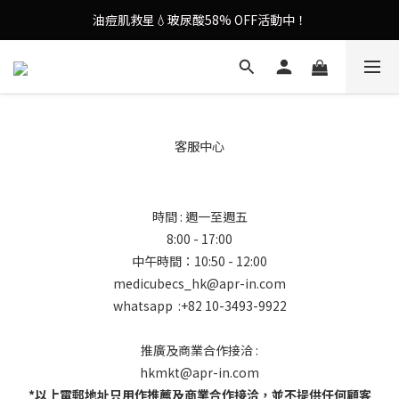
油痘肌救星💧玻尿酸58% OFF活動中！
9in1多功能美容儀🌸護膚效果UP！
果凍噴霧！一噴即現美白光透肌✨
9in1多功能美容儀🌸護膚效果UP！
客服中心
時間 : 週一至週五
8:00 - 17:00
中午時間：10:50 - 12:00
medicubecs_hk@apr-in.com
whatsapp :+82 10-3493-9922
推廣及商業合作接洽 :
hkmkt@apr-in.com
*以上電郵地址只用作推薦及商業合作接洽，並不提供任何顧客