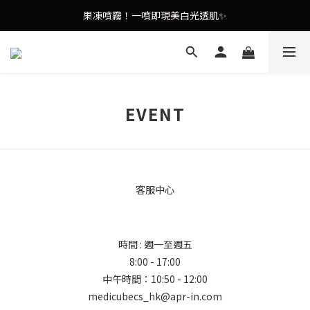
9in1多功能美容儀🌸護膚效果UP！
果凍噴霧！一噴即現美白光透肌✨
9in1多功能美容儀🌸護膚效果UP！
EVENT
客服中心
時間 : 週一至週五
8:00 - 17:00
中午時間：10:50 - 12:00
medicubecs_hk@apr-in.com