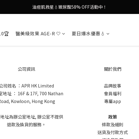
油痘肌救星💧玻尿酸58% OFF活動中！
9in1多功能美容儀🌸護膚效果UP！
果凍噴霧！一噴即現美白光透肌✨
10🏆
醫美級效果 AGE-R 🤍
夏日爆水優惠💧
9in1多功能美容儀🌸護膚效果UP！
公司資訊
關於我們
公司姓名 ：APR HK Limited
品牌故事
址 ： 16F & 17F, 700 Nathan
會員福利
Road, Kowloon, Hong Kong
專屬app
上地址為辦公室地址, 辦公室不提供
政策
退款及換貨的服務。
條款及細則
送貨及付款方式