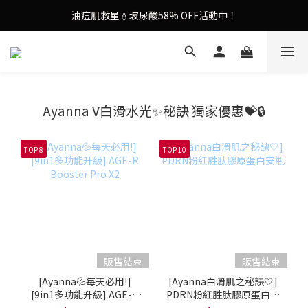
油痘肌救星💧玻尿酸58% OFF活動中！
9in1多功能美容儀🌸護膚效果UP！
果凍噴霧！一噴即現美白光透肌✨
9in1多功能美容儀🌸護膚效果UP！
Ayanna V白滑水光✨秘訣 獨家優惠💝🔒
TOP 8
TOP 10
販售結束
販售結束
[Ayanna💦每天必用!]
[Ayanna白滑肌之秘訣🤍]
[9in1多功能升級] AGE-R
PDRN粉紅胜肽膠原蛋白安
Booster Pro X2
瓶