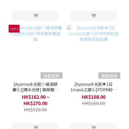
TOP 3
販售結束
販售結束
[Ayanna水光肌🤍補濕膠
[Ayanna水光肌💗1日
囊💦][爆水光球] 玻尿酸膠
1mask之選💦]PDRN粉紅
囊凝霜
胜肽膠原安瓶面膜
HK$162.00 ~
HK$108.00
HK$270.00
HK$160.00
HK$520.00