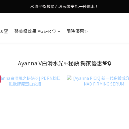
水油平衡救星💧玻尿酸安瓶一秒爆水！
謝安琪愛用美容儀🌸護膚效果UP！
謝安琪愛用美容儀🌸護膚效果UP！
10🏆
醫美級效果 AGE-R 🤍
限時優惠✨
Ayanna V白滑水光✨秘訣 獨家優惠💝🔒