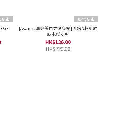
售結束
販售結束
 EGF
[Ayanna清爽美白之選💦💗]PDRN粉紅胜
肽水感安瓶
0
HK$126.00
HK$220.00