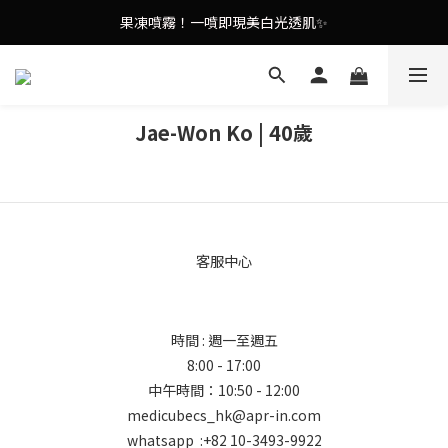
謝安琪愛用美容儀🌸護膚效果UP！
果凍噴霧！一噴即現美白光透肌✨
謝安琪愛用美容儀🌸護膚效果UP！
Jae-Won Ko | 40歲
客服中心
時間 : 週一至週五
8:00 - 17:00
中午時間：10:50 - 12:00
medicubecs_hk@apr-in.com
whatsapp :+82 10-3493-9922