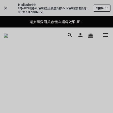
Medicube HK
開啟APP
8月APP下載禮🎁_玻尿酸胜肽雙層安瓶10ml+玻尿酸膠囊凝霜 1
粒(*每人僅可領取1次)
謝安琪愛用美容儀🌸護膚效果UP！
謝安琪愛用美容儀🌸護膚效果UP！
油痘肌救星💧玻尿酸58% OFF活動中！
果凍噴霧！一噴即現美白光透肌✨
謝安琪愛用美容儀🌸護膚效果UP！